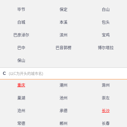
毕节
保定
白山
白城
本溪
包头
巴彦淖尔
滨州
宝鸡
巴中
巴音郭楞
博尔塔拉
保山
C
(以C为开头的城市名)
重庆
潮州
滁州
巢湖
池州
崇左
沧州
承德
长沙
常德
郴州
长春