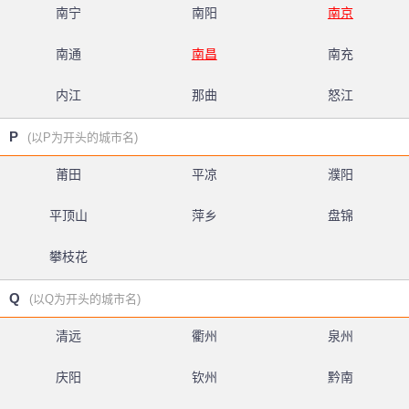
南宁
南阳
南京
南通
南昌
南充
内江
那曲
怒江
P
(以P为开头的城市名)
莆田
平凉
濮阳
平顶山
萍乡
盘锦
攀枝花
Q
(以Q为开头的城市名)
清远
衢州
泉州
庆阳
钦州
黔南