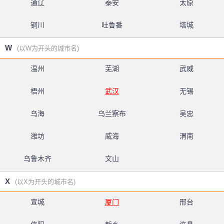
通辽
泰安
太原
铜川
吐鲁番
塔城
W
(以W为开头的城市名)
温州
芜湖
武威
梧州
武汉
无锡
乌海
乌兰察布
吴忠
潍坊
威海
渭南
乌鲁木齐
文山
X
(以X为开头的城市名)
宣城
厦门
邢台