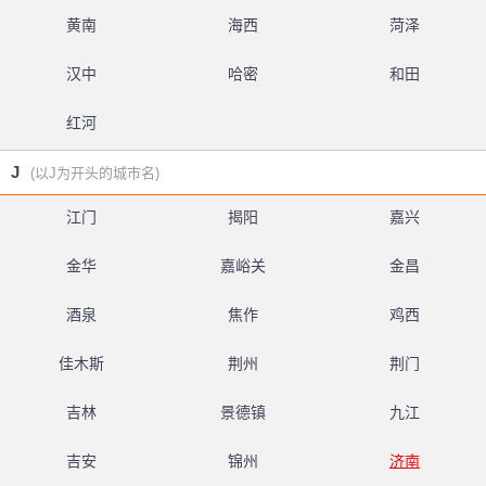
黄南
海西
菏泽
汉中
哈密
和田
红河
J
(以J为开头的城市名)
江门
揭阳
嘉兴
金华
嘉峪关
金昌
酒泉
焦作
鸡西
佳木斯
荆州
荆门
吉林
景德镇
九江
吉安
锦州
济南