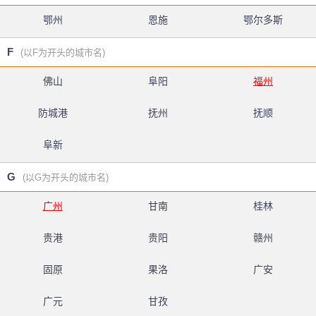
鄂州
恩施
鄂尔多斯
F
(以F为开头的城市名)
佛山
阜阳
福州
防城港
抚州
抚顺
阜新
G
(以G为开头的城市名)
广州
甘南
桂林
贵港
贵阳
赣州
固原
果洛
广安
广元
甘孜