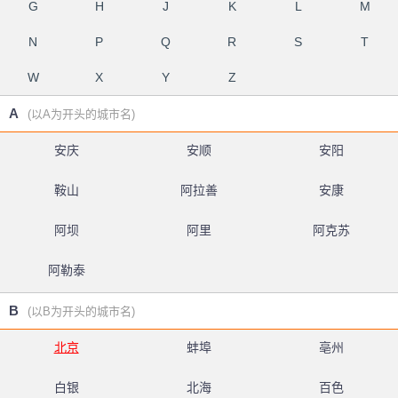
G
H
J
K
L
M
N
P
Q
R
S
T
W
X
Y
Z
A
(以A为开头的城市名)
安庆
安顺
安阳
鞍山
阿拉善
安康
阿坝
阿里
阿克苏
阿勒泰
B
(以B为开头的城市名)
北京
蚌埠
亳州
白银
北海
百色