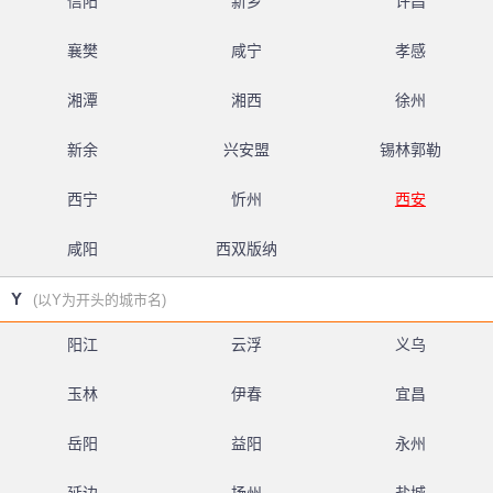
信阳
新乡
许昌
襄樊
咸宁
孝感
湘潭
湘西
徐州
新余
兴安盟
锡林郭勒
西宁
忻州
西安
咸阳
西双版纳
Y
(以Y为开头的城市名)
阳江
云浮
义乌
玉林
伊春
宜昌
岳阳
益阳
永州