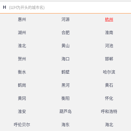
H
(以H为开头的城市名)
惠州
河源
杭州
湖州
合肥
淮南
淮北
黄山
河池
贺州
海口
邯郸
衡水
鹤壁
哈尔滨
鹤岗
黑河
黄石
黄冈
衡阳
怀化
淮安
葫芦岛
呼和浩特
呼伦贝尔
海东
海北