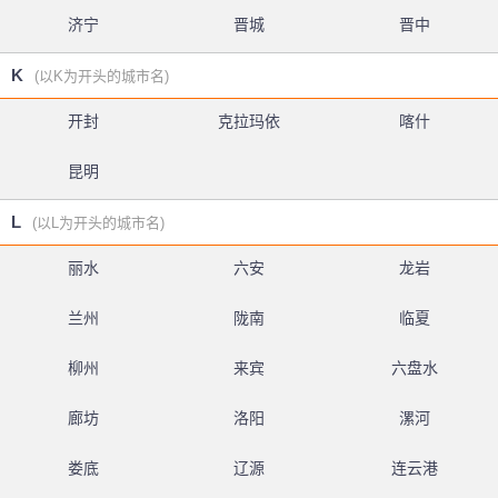
济宁
晋城
晋中
K
(以K为开头的城市名)
开封
克拉玛依
喀什
昆明
L
(以L为开头的城市名)
丽水
六安
龙岩
兰州
陇南
临夏
柳州
来宾
六盘水
廊坊
洛阳
漯河
娄底
辽源
连云港