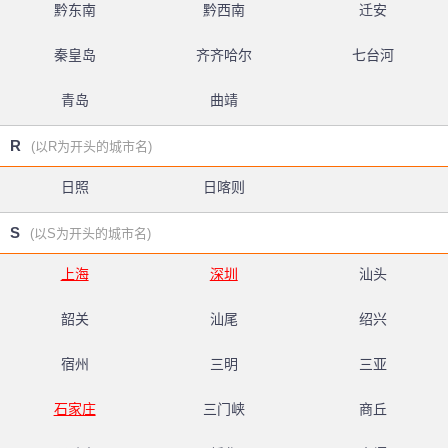
黔东南
黔西南
迁安
秦皇岛
齐齐哈尔
七台河
青岛
曲靖
R
(以R为开头的城市名)
日照
日喀则
S
(以S为开头的城市名)
上海
深圳
汕头
韶关
汕尾
绍兴
宿州
三明
三亚
石家庄
三门峡
商丘