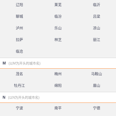
辽阳
莱芜
临沂
聊城
临汾
吕梁
泸州
乐山
凉山
拉萨
林芝
丽江
临沧
M
(以M为开头的城市名)
茂名
梅州
马鞍山
牡丹江
绵阳
眉山
N
(以N为开头的城市名)
宁波
南平
宁德