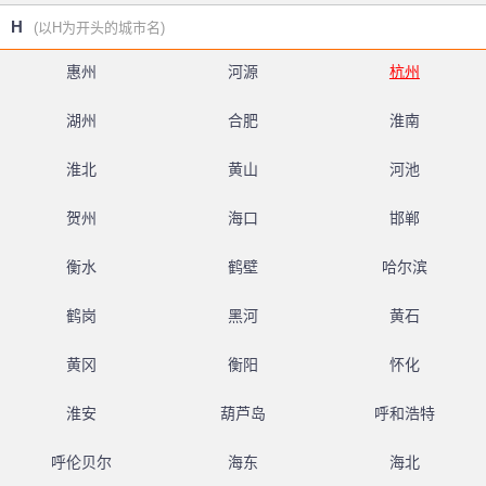
H
(以H为开头的城市名)
惠州
河源
杭州
湖州
合肥
淮南
淮北
黄山
河池
贺州
海口
邯郸
衡水
鹤壁
哈尔滨
鹤岗
黑河
黄石
黄冈
衡阳
怀化
淮安
葫芦岛
呼和浩特
呼伦贝尔
海东
海北