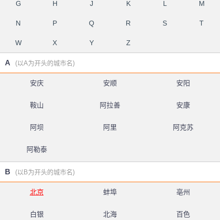
G
H
J
K
L
M
N
P
Q
R
S
T
W
X
Y
Z
A
(以A为开头的城市名)
安庆
安顺
安阳
鞍山
阿拉善
安康
阿坝
阿里
阿克苏
阿勒泰
B
(以B为开头的城市名)
北京
蚌埠
亳州
白银
北海
百色