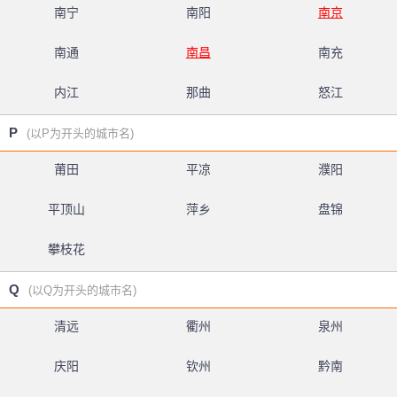
南宁
南阳
南京
南通
南昌
南充
内江
那曲
怒江
P
(以P为开头的城市名)
莆田
平凉
濮阳
平顶山
萍乡
盘锦
攀枝花
Q
(以Q为开头的城市名)
清远
衢州
泉州
庆阳
钦州
黔南