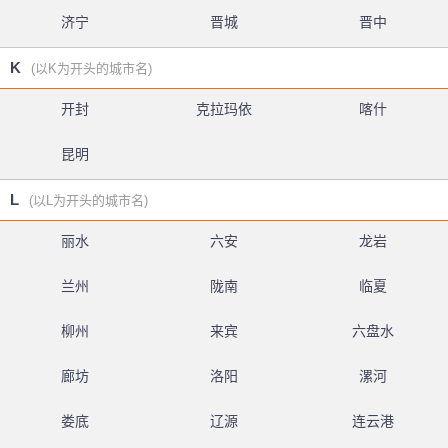
济宁
晋城
晋中
K
(以K为开头的城市名)
开封
克拉玛依
喀什
昆明
L
(以L为开头的城市名)
丽水
六安
龙岩
兰州
陇南
临夏
柳州
来宾
六盘水
廊坊
洛阳
漯河
娄底
辽源
连云港