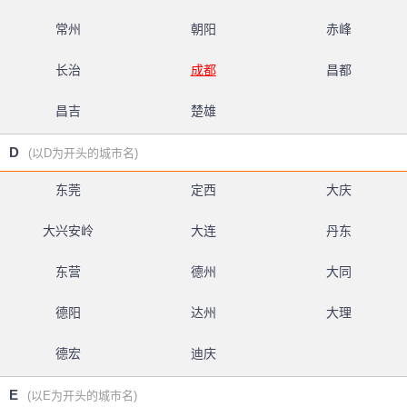
常州
朝阳
赤峰
长治
成都
昌都
昌吉
楚雄
D
(以D为开头的城市名)
东莞
定西
大庆
大兴安岭
大连
丹东
东营
德州
大同
德阳
达州
大理
德宏
迪庆
E
(以E为开头的城市名)