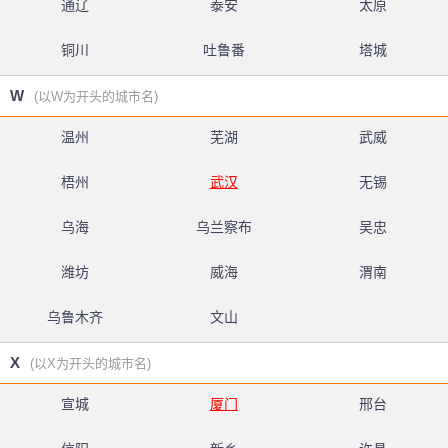
通辽
泰安
太原
铜川
吐鲁番
塔城
W
(以W为开头的城市名)
温州
芜湖
武威
梧州
武汉
无锡
乌海
乌兰察布
吴忠
潍坊
威海
渭南
乌鲁木齐
文山
X
(以X为开头的城市名)
宣城
厦门
邢台