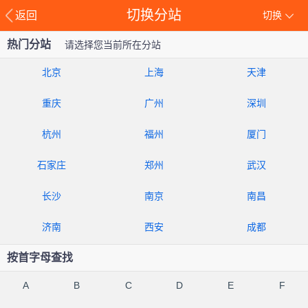
切换分站
返回
切换
热门分站
请选择您当前所在分站
北京
上海
天津
重庆
广州
深圳
杭州
福州
厦门
石家庄
郑州
武汉
长沙
南京
南昌
济南
西安
成都
按首字母查找
A
B
C
D
E
F