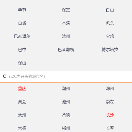
毕节
保定
白山
白城
本溪
包头
巴彦淖尔
滨州
宝鸡
巴中
巴音郭楞
博尔塔拉
保山
C
(以C为开头的城市名)
重庆
潮州
滁州
巢湖
池州
崇左
沧州
承德
长沙
常德
郴州
长春