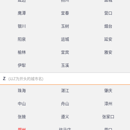
延边
扬州
盐城
鹰潭
宜春
营口
银川
玉树
烟台
阳泉
运城
延安
榆林
宜宾
雅安
伊犁
玉溪
Z
(以Z为开头的城市名)
珠海
湛江
肇庆
中山
舟山
漳州
张掖
遵义
张家口
郑州
驻马店
周口