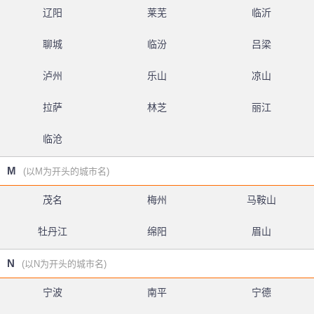
辽阳
莱芜
临沂
聊城
临汾
吕梁
泸州
乐山
凉山
拉萨
林芝
丽江
临沧
M
(以M为开头的城市名)
茂名
梅州
马鞍山
牡丹江
绵阳
眉山
N
(以N为开头的城市名)
宁波
南平
宁德