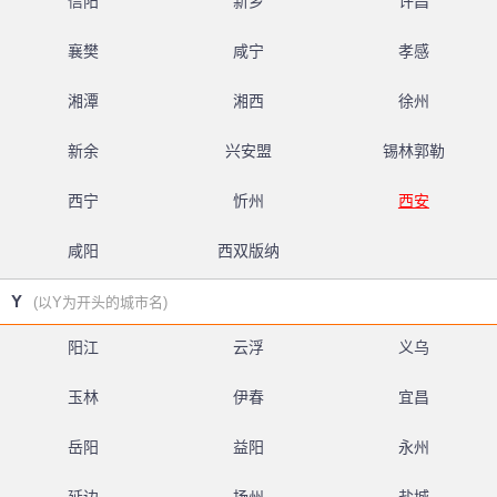
信阳
新乡
许昌
襄樊
咸宁
孝感
湘潭
湘西
徐州
新余
兴安盟
锡林郭勒
西宁
忻州
西安
咸阳
西双版纳
Y
(以Y为开头的城市名)
阳江
云浮
义乌
玉林
伊春
宜昌
岳阳
益阳
永州