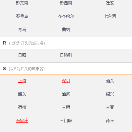
黔东南
黔西南
迁安
秦皇岛
齐齐哈尔
七台河
青岛
曲靖
R
(以R为开头的城市名)
日照
日喀则
S
(以S为开头的城市名)
上海
深圳
汕头
韶关
汕尾
绍兴
宿州
三明
三亚
石家庄
三门峡
商丘