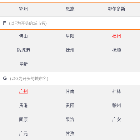
鄂州
恩施
鄂尔多斯
F
(以F为开头的城市名)
佛山
阜阳
福州
防城港
抚州
抚顺
阜新
G
(以G为开头的城市名)
广州
甘南
桂林
贵港
贵阳
赣州
固原
果洛
广安
广元
甘孜