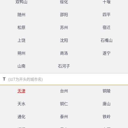
双鸭山
绥化
十堰
随州
邵阳
四平
松原
苏州
宿迁
上饶
沈阳
石嘴山
朔州
商洛
遂宁
山南
石河子
T
(以T为开头的城市名)
天津
台州
铜陵
天水
铜仁
唐山
通化
泰州
铁岭