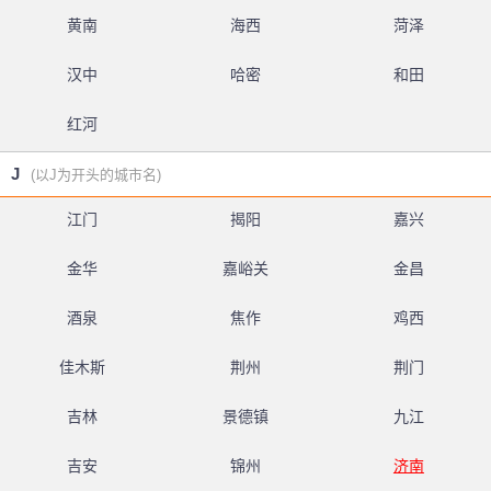
黄南
海西
菏泽
汉中
哈密
和田
红河
J
(以J为开头的城市名)
江门
揭阳
嘉兴
金华
嘉峪关
金昌
酒泉
焦作
鸡西
佳木斯
荆州
荆门
吉林
景德镇
九江
吉安
锦州
济南