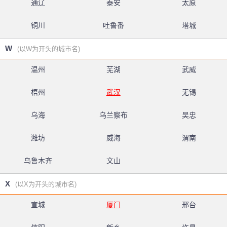
通辽
泰安
太原
铜川
吐鲁番
塔城
W
(以W为开头的城市名)
温州
芜湖
武威
梧州
武汉
无锡
乌海
乌兰察布
吴忠
潍坊
威海
渭南
乌鲁木齐
文山
X
(以X为开头的城市名)
宣城
厦门
邢台