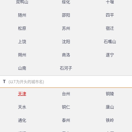
双鸭山
绥化
十堰
随州
邵阳
四平
松原
苏州
宿迁
上饶
沈阳
石嘴山
朔州
商洛
遂宁
山南
石河子
T
(以T为开头的城市名)
天津
台州
铜陵
天水
铜仁
唐山
通化
泰州
铁岭