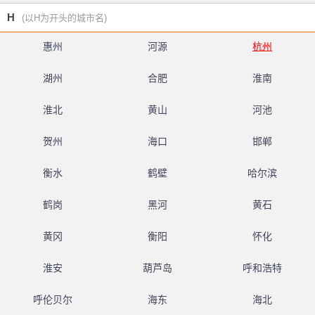
H
(以H为开头的城市名)
惠州
河源
杭州
湖州
合肥
淮南
淮北
黄山
河池
贺州
海口
邯郸
衡水
鹤壁
哈尔滨
鹤岗
黑河
黄石
黄冈
衡阳
怀化
淮安
葫芦岛
呼和浩特
呼伦贝尔
海东
海北