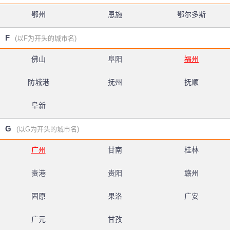
鄂州
恩施
鄂尔多斯
F
(以F为开头的城市名)
佛山
阜阳
福州
防城港
抚州
抚顺
阜新
G
(以G为开头的城市名)
广州
甘南
桂林
贵港
贵阳
赣州
固原
果洛
广安
广元
甘孜