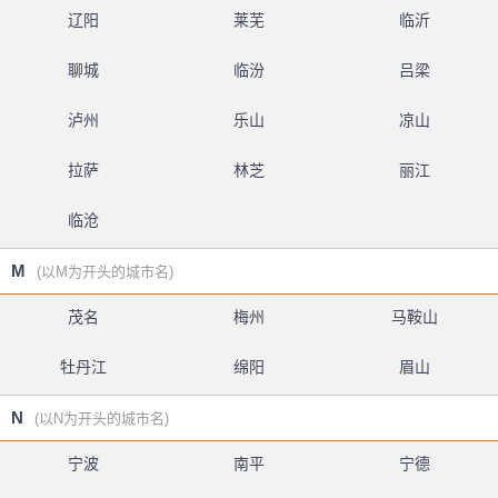
辽阳
莱芜
临沂
聊城
临汾
吕梁
泸州
乐山
凉山
拉萨
林芝
丽江
临沧
M
(以M为开头的城市名)
茂名
梅州
马鞍山
牡丹江
绵阳
眉山
N
(以N为开头的城市名)
宁波
南平
宁德