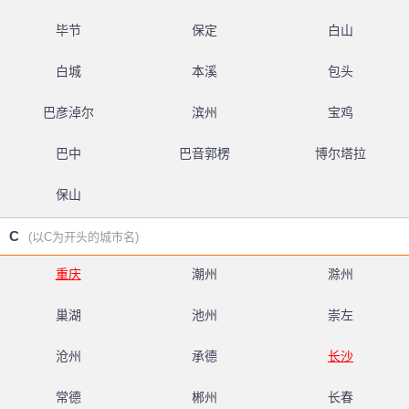
毕节
保定
白山
白城
本溪
包头
巴彦淖尔
滨州
宝鸡
巴中
巴音郭楞
博尔塔拉
保山
C
(以C为开头的城市名)
重庆
潮州
滁州
巢湖
池州
崇左
沧州
承德
长沙
常德
郴州
长春