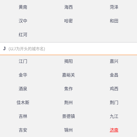
黄南
海西
菏泽
汉中
哈密
和田
红河
J
(以J为开头的城市名)
江门
揭阳
嘉兴
金华
嘉峪关
金昌
酒泉
焦作
鸡西
佳木斯
荆州
荆门
吉林
景德镇
九江
吉安
锦州
济南