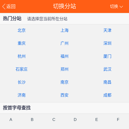
切换分站
返回
切换
热门分站
请选择您当前所在分站
北京
上海
天津
重庆
广州
深圳
杭州
福州
厦门
石家庄
郑州
武汉
长沙
南京
南昌
济南
西安
成都
按首字母查找
A
B
C
D
E
F