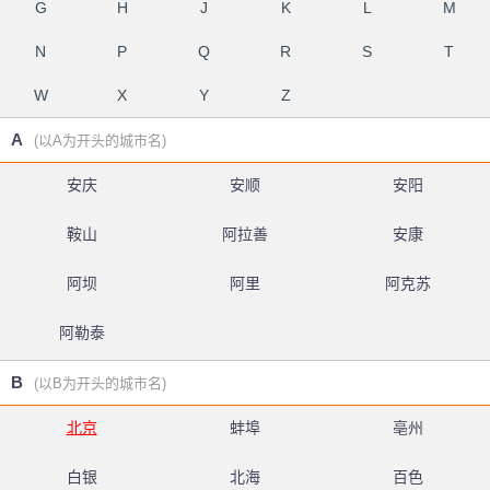
G
H
J
K
L
M
N
P
Q
R
S
T
W
X
Y
Z
A
(以A为开头的城市名)
安庆
安顺
安阳
鞍山
阿拉善
安康
阿坝
阿里
阿克苏
阿勒泰
B
(以B为开头的城市名)
北京
蚌埠
亳州
白银
北海
百色