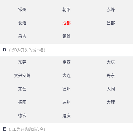
常州
朝阳
赤峰
长治
成都
昌都
昌吉
楚雄
D
(以D为开头的城市名)
东莞
定西
大庆
大兴安岭
大连
丹东
东营
德州
大同
德阳
达州
大理
德宏
迪庆
E
(以E为开头的城市名)