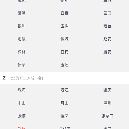
延边
扬州
盐城
鹰潭
宜春
营口
银川
玉树
烟台
阳泉
运城
延安
榆林
宜宾
雅安
伊犁
玉溪
Z
(以Z为开头的城市名)
珠海
湛江
肇庆
中山
舟山
漳州
张掖
遵义
张家口
郑州
驻马店
周口