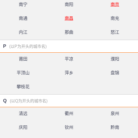
南宁
南阳
南京
南通
南昌
南充
内江
那曲
怒江
P
(以P为开头的城市名)
莆田
平凉
濮阳
平顶山
萍乡
盘锦
攀枝花
Q
(以Q为开头的城市名)
清远
衢州
泉州
庆阳
钦州
黔南