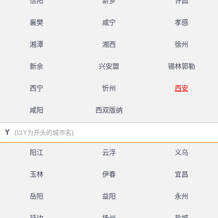
信阳
新乡
许昌
襄樊
咸宁
孝感
湘潭
湘西
徐州
新余
兴安盟
锡林郭勒
西宁
忻州
西安
咸阳
西双版纳
Y
(以Y为开头的城市名)
阳江
云浮
义乌
玉林
伊春
宜昌
岳阳
益阳
永州