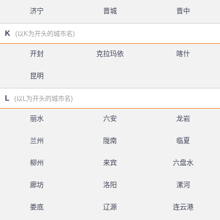
济宁
晋城
晋中
K
(以K为开头的城市名)
开封
克拉玛依
喀什
昆明
L
(以L为开头的城市名)
丽水
六安
龙岩
兰州
陇南
临夏
柳州
来宾
六盘水
廊坊
洛阳
漯河
娄底
辽源
连云港