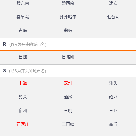
黔东南
黔西南
迁安
秦皇岛
齐齐哈尔
七台河
青岛
曲靖
R
(以R为开头的城市名)
日照
日喀则
S
(以S为开头的城市名)
上海
深圳
汕头
韶关
汕尾
绍兴
宿州
三明
三亚
石家庄
三门峡
商丘