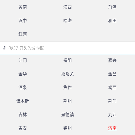
黄南
海西
菏泽
汉中
哈密
和田
红河
J
(以J为开头的城市名)
江门
揭阳
嘉兴
金华
嘉峪关
金昌
酒泉
焦作
鸡西
佳木斯
荆州
荆门
吉林
景德镇
九江
吉安
锦州
济南