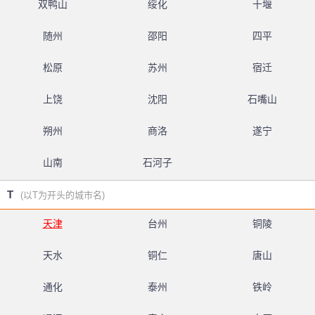
双鸭山
绥化
十堰
随州
邵阳
四平
松原
苏州
宿迁
上饶
沈阳
石嘴山
朔州
商洛
遂宁
山南
石河子
T
(以T为开头的城市名)
天津
台州
铜陵
天水
铜仁
唐山
通化
泰州
铁岭