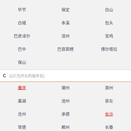
毕节
保定
白山
白城
本溪
包头
巴彦淖尔
滨州
宝鸡
巴中
巴音郭楞
博尔塔拉
保山
C
(以C为开头的城市名)
重庆
潮州
滁州
巢湖
池州
崇左
沧州
承德
长沙
常德
郴州
长春