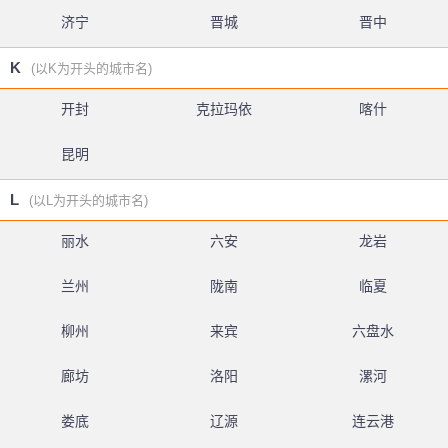
济宁
晋城
晋中
K
(以K为开头的城市名)
开封
克拉玛依
喀什
昆明
L
(以L为开头的城市名)
丽水
六安
龙岩
兰州
陇南
临夏
柳州
来宾
六盘水
廊坊
洛阳
漯河
娄底
辽源
连云港