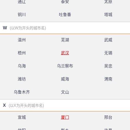
通辽
泰安
太原
铜川
吐鲁番
塔城
W
(以W为开头的城市名)
温州
芜湖
武威
梧州
武汉
无锡
乌海
乌兰察布
吴忠
潍坊
威海
渭南
乌鲁木齐
文山
X
(以X为开头的城市名)
宣城
厦门
邢台