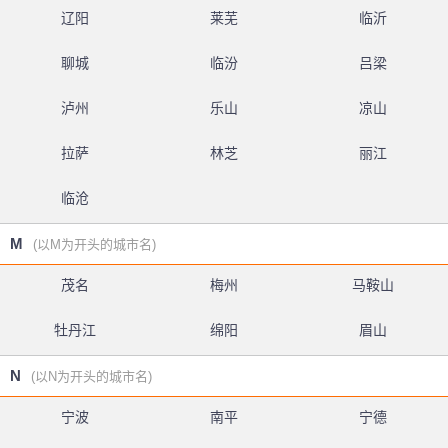
辽阳
莱芜
临沂
聊城
临汾
吕梁
泸州
乐山
凉山
拉萨
林芝
丽江
临沧
M
(以M为开头的城市名)
茂名
梅州
马鞍山
牡丹江
绵阳
眉山
N
(以N为开头的城市名)
宁波
南平
宁德