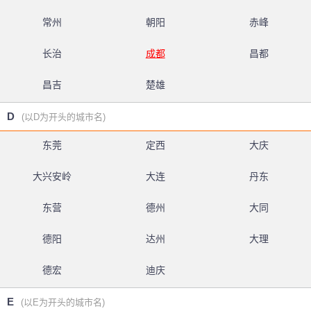
常州
朝阳
赤峰
长治
成都
昌都
昌吉
楚雄
D
(以D为开头的城市名)
东莞
定西
大庆
大兴安岭
大连
丹东
东营
德州
大同
德阳
达州
大理
德宏
迪庆
E
(以E为开头的城市名)