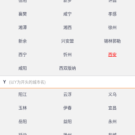
信阳
新乡
许昌
襄樊
咸宁
孝感
湘潭
湘西
徐州
新余
兴安盟
锡林郭勒
西宁
忻州
西安
咸阳
西双版纳
Y
(以Y为开头的城市名)
阳江
云浮
义乌
玉林
伊春
宜昌
岳阳
益阳
永州