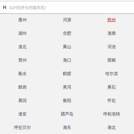
H
(以H为开头的城市名)
惠州
河源
杭州
湖州
合肥
淮南
淮北
黄山
河池
贺州
海口
邯郸
衡水
鹤壁
哈尔滨
鹤岗
黑河
黄石
黄冈
衡阳
怀化
淮安
葫芦岛
呼和浩特
呼伦贝尔
海东
海北