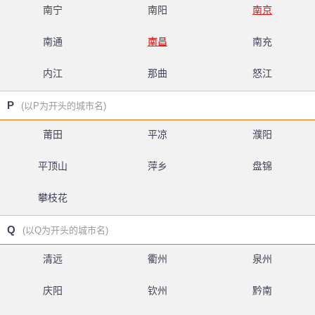
南宁
南阳
南京
南通
南昌
南充
内江
那曲
怒江
P
(以P为开头的城市名)
莆田
平凉
濮阳
平顶山
萍乡
盘锦
攀枝花
Q
(以Q为开头的城市名)
清远
衢州
泉州
庆阳
钦州
黔南