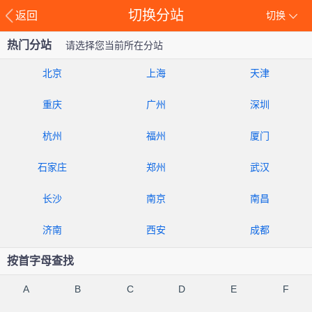
切换分站
返回
切换
热门分站
请选择您当前所在分站
北京
上海
天津
重庆
广州
深圳
杭州
福州
厦门
石家庄
郑州
武汉
长沙
南京
南昌
济南
西安
成都
按首字母查找
A
B
C
D
E
F