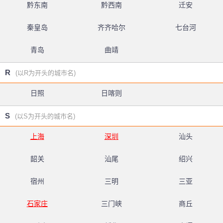
黔东南
黔西南
迁安
秦皇岛
齐齐哈尔
七台河
青岛
曲靖
R
(以R为开头的城市名)
日照
日喀则
S
(以S为开头的城市名)
上海
深圳
汕头
韶关
汕尾
绍兴
宿州
三明
三亚
石家庄
三门峡
商丘