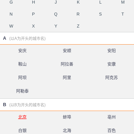
G
H
J
K
L
M
N
P
Q
R
S
T
W
X
Y
Z
A
(以A为开头的城市名)
安庆
安顺
安阳
鞍山
阿拉善
安康
阿坝
阿里
阿克苏
阿勒泰
B
(以B为开头的城市名)
北京
蚌埠
亳州
白银
北海
百色