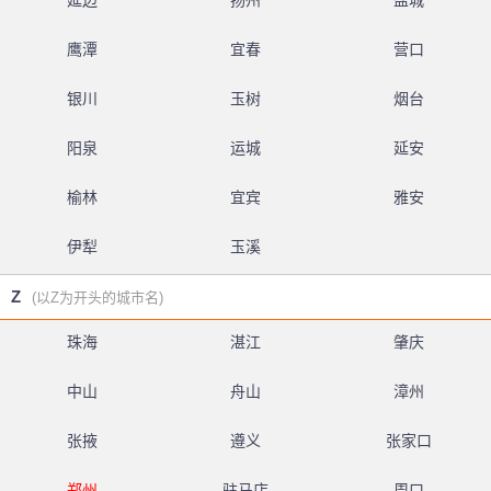
延边
扬州
盐城
鹰潭
宜春
营口
银川
玉树
烟台
阳泉
运城
延安
榆林
宜宾
雅安
伊犁
玉溪
Z
(以Z为开头的城市名)
珠海
湛江
肇庆
中山
舟山
漳州
张掖
遵义
张家口
郑州
驻马店
周口