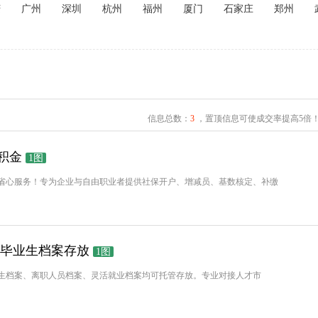
庆
广州
深圳
杭州
福州
厦门
石家庄
郑州
信息总数：
3
，置顶信息可使成交率提高5倍
积金
1图
省心服务！专为企业与自由职业者提供社保开户、增减员、基数核定、补缴
/毕业生档案存放
1图
生档案、离职人员档案、灵活就业档案均可托管存放。专业对接人才市