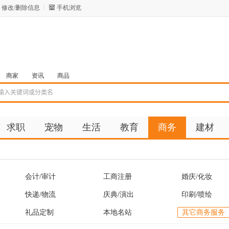
修改/删除信息
手机浏览
商家
资讯
商品
求职
宠物
生活
教育
商务
建材
会计/审计
工商注册
婚庆/化妆
快递/物流
庆典/演出
印刷/喷绘
礼品定制
本地名站
其它商务服务