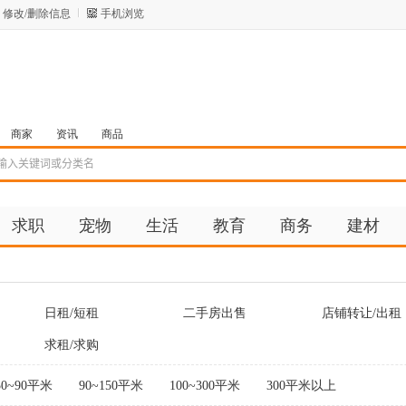
修改/删除信息
手机浏览
商家
资讯
商品
求职
宠物
生活
教育
商务
建材
日租/短租
二手房出售
店铺转让/出租
求租/求购
50~90平米
90~150平米
100~300平米
300平米以上