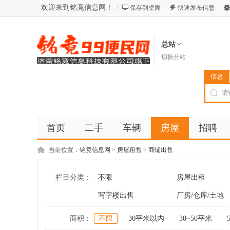
欢迎来到铭竟信息网！
保存到桌面
快速发布信息
总站
切换分站
信息
首页
二手
车辆
房屋
招聘
当前位置：
铭竟信息网
>
房屋租售
>
商铺出售
栏目分类：
不限
房屋出租
写字楼出售
厂房/仓库/土地
面积：
不限
30平米以内
30~50平米