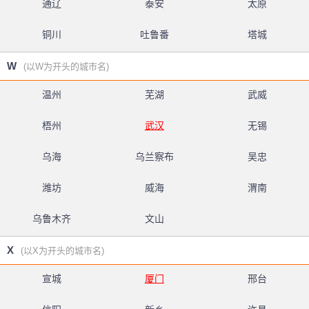
通辽
泰安
太原
铜川
吐鲁番
塔城
W
(以W为开头的城市名)
温州
芜湖
武威
梧州
武汉
无锡
乌海
乌兰察布
吴忠
潍坊
威海
渭南
乌鲁木齐
文山
X
(以X为开头的城市名)
宣城
厦门
邢台