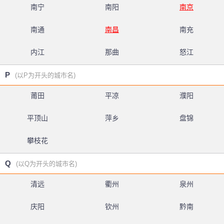
南宁
南阳
南京
南通
南昌
南充
内江
那曲
怒江
P
(以P为开头的城市名)
莆田
平凉
濮阳
平顶山
萍乡
盘锦
攀枝花
Q
(以Q为开头的城市名)
清远
衢州
泉州
庆阳
钦州
黔南