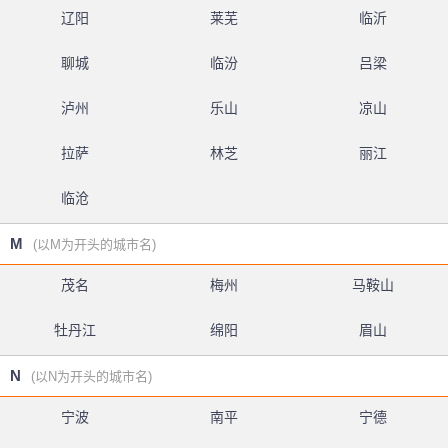
辽阳
莱芜
临沂
聊城
临汾
吕梁
泸州
乐山
凉山
拉萨
林芝
丽江
临沧
M
(以M为开头的城市名)
茂名
梅州
马鞍山
牡丹江
绵阳
眉山
N
(以N为开头的城市名)
宁波
南平
宁德