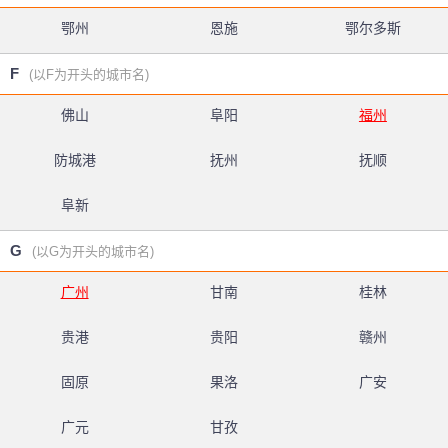
鄂州
恩施
鄂尔多斯
F
(以F为开头的城市名)
佛山
阜阳
福州
防城港
抚州
抚顺
阜新
G
(以G为开头的城市名)
广州
甘南
桂林
贵港
贵阳
赣州
固原
果洛
广安
广元
甘孜