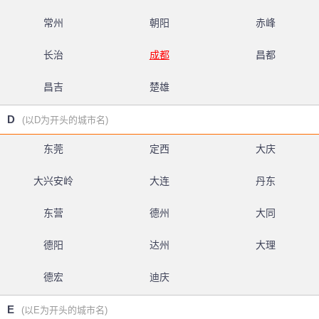
常州
朝阳
赤峰
长治
成都
昌都
昌吉
楚雄
D
(以D为开头的城市名)
东莞
定西
大庆
大兴安岭
大连
丹东
东营
德州
大同
德阳
达州
大理
德宏
迪庆
E
(以E为开头的城市名)