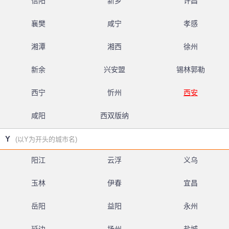
信阳
新乡
许昌
襄樊
咸宁
孝感
湘潭
湘西
徐州
新余
兴安盟
锡林郭勒
西宁
忻州
西安
咸阳
西双版纳
Y
(以Y为开头的城市名)
阳江
云浮
义乌
玉林
伊春
宜昌
岳阳
益阳
永州