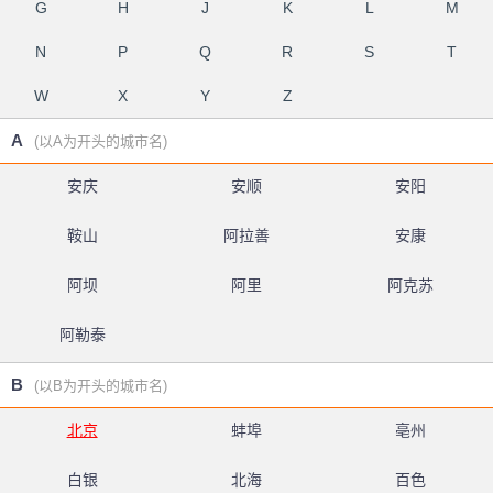
G
H
J
K
L
M
N
P
Q
R
S
T
W
X
Y
Z
A
(以A为开头的城市名)
安庆
安顺
安阳
鞍山
阿拉善
安康
阿坝
阿里
阿克苏
阿勒泰
B
(以B为开头的城市名)
北京
蚌埠
亳州
白银
北海
百色