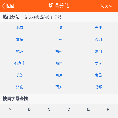
切换分站
返回
切换
热门分站
请选择您当前所在分站
北京
上海
天津
重庆
广州
深圳
杭州
福州
厦门
石家庄
郑州
武汉
长沙
南京
南昌
济南
西安
成都
按首字母查找
A
B
C
D
E
F