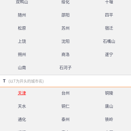
双鸭山
绥化
十堰
随州
邵阳
四平
松原
苏州
宿迁
上饶
沈阳
石嘴山
朔州
商洛
遂宁
山南
石河子
T
(以T为开头的城市名)
天津
台州
铜陵
天水
铜仁
唐山
通化
泰州
铁岭