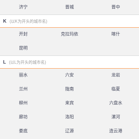
济宁
晋城
晋中
K
(以K为开头的城市名)
开封
克拉玛依
喀什
昆明
L
(以L为开头的城市名)
丽水
六安
龙岩
兰州
陇南
临夏
柳州
来宾
六盘水
廊坊
洛阳
漯河
娄底
辽源
连云港