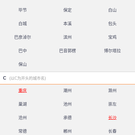
毕节
保定
白山
白城
本溪
包头
巴彦淖尔
滨州
宝鸡
巴中
巴音郭楞
博尔塔拉
保山
C
(以C为开头的城市名)
重庆
潮州
滁州
巢湖
池州
崇左
沧州
承德
长沙
常德
郴州
长春