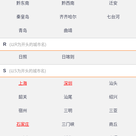
黔东南
黔西南
迁安
秦皇岛
齐齐哈尔
七台河
青岛
曲靖
R
(以R为开头的城市名)
日照
日喀则
S
(以S为开头的城市名)
上海
深圳
汕头
韶关
汕尾
绍兴
宿州
三明
三亚
石家庄
三门峡
商丘