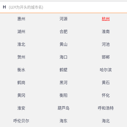
H
(以H为开头的城市名)
惠州
河源
杭州
湖州
合肥
淮南
淮北
黄山
河池
贺州
海口
邯郸
衡水
鹤壁
哈尔滨
鹤岗
黑河
黄石
黄冈
衡阳
怀化
淮安
葫芦岛
呼和浩特
呼伦贝尔
海东
海北