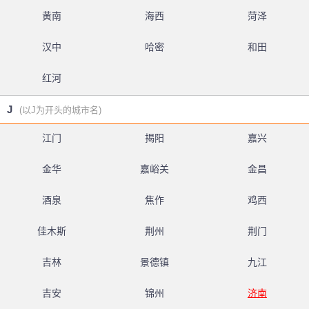
黄南
海西
菏泽
汉中
哈密
和田
红河
J
(以J为开头的城市名)
江门
揭阳
嘉兴
金华
嘉峪关
金昌
酒泉
焦作
鸡西
佳木斯
荆州
荆门
吉林
景德镇
九江
吉安
锦州
济南