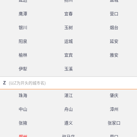
延边
扬州
盐城
鹰潭
宜春
营口
银川
玉树
烟台
阳泉
运城
延安
榆林
宜宾
雅安
伊犁
玉溪
Z
(以Z为开头的城市名)
珠海
湛江
肇庆
中山
舟山
漳州
张掖
遵义
张家口
郑州
驻马店
周口